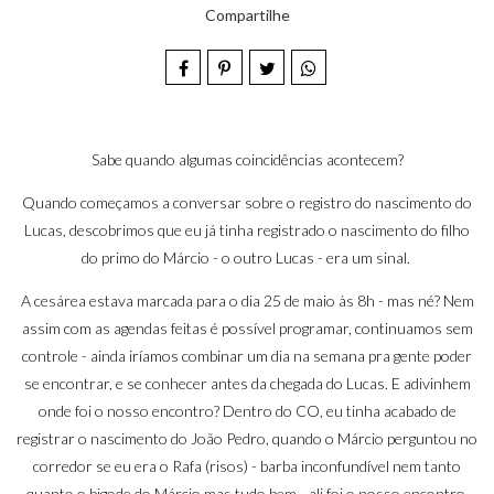
Compartilhe
Sabe quando algumas coincidências acontecem?
Quando começamos a conversar sobre o registro do nascimento do
Lucas, descobrimos que eu já tinha registrado o nascimento do filho
do primo do Márcio - o outro Lucas - era um sinal.
A cesárea estava marcada para o dia 25 de maio às 8h - mas né? Nem
assim com as agendas feitas é possível programar, continuamos sem
controle - ainda iríamos combinar um dia na semana pra gente poder
se encontrar, e se conhecer antes da chegada do Lucas. E adivinhem
onde foi o nosso encontro? Dentro do CO, eu tinha acabado de
registrar
o nascimento do João Pedro
, quando o Márcio perguntou no
corredor se eu era o Rafa (risos) - barba inconfundível nem tanto
quanto o bigode do Márcio mas tudo bem - ali foi o nosso encontro,