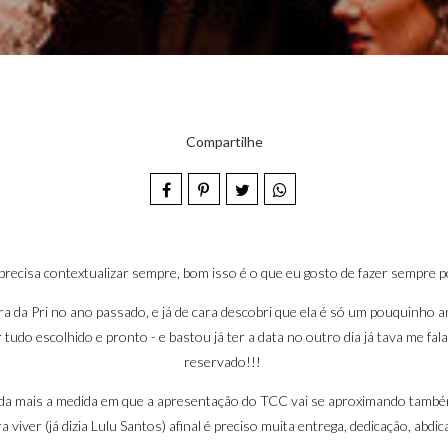
Compartilhe
precisa contextualizar sempre, bom isso é o que eu gosto de fazer sempre p
a da Pri
no ano passado, e já de cara descobri que ela é só um pouquinho 
 tudo escolhido e pronto - e bastou já ter a data no outro dia já tava me fala
reservado!!!
a mais a medida em que a apresentação do TCC vai se aproximando também -
a viver (já dizia Lulu Santos) afinal é preciso muita entrega, dedicação, abdi