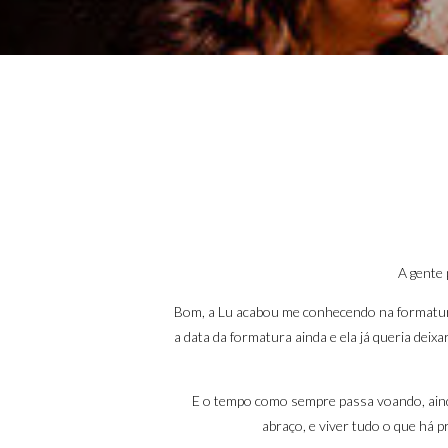
A gente 
Bom, a Lu acabou me conhecendo na
formatur
a data da formatura ainda e ela já queria deixar
E o tempo como sempre passa voando, aind
abraço, e viver tudo o que há pr