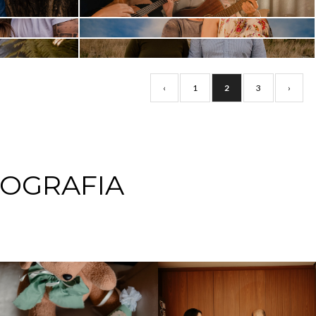
IRLA + JÚNIOR = INÁCIO
A
‹
1
2
3
›
OGRAFIA