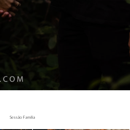
O =
MARI + WILL = ARTHUR
Sessão Família
SAMUEL +
FRAN + TARSO = EVA
A E GUI -