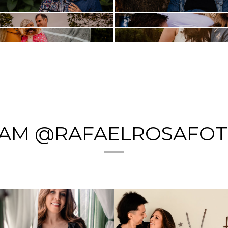
NDRÉ = ARTHUR
ESPERANDO A ÁGATH
RAM @RAFAELROSAFOT