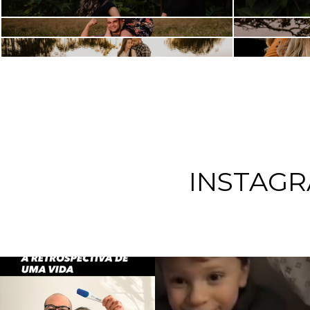
LU + GUI = CLARINHA
MARI + A
INSTAG