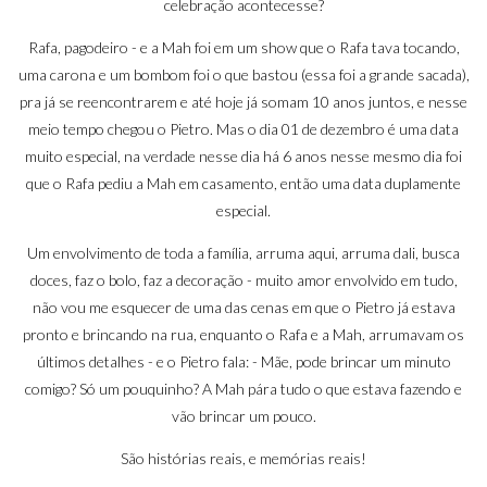
celebração acontecesse?
Rafa, pagodeiro - e a Mah foi em um show que o Rafa tava tocando,
uma carona e um bombom foi o que bastou (essa foi a grande sacada),
pra já se reencontrarem e até hoje já somam 10 anos juntos, e nesse
meio tempo chegou o Pietro. Mas o dia 01 de dezembro é uma data
muito especial, na verdade nesse dia há 6 anos nesse mesmo dia foi
que o Rafa pediu a Mah em casamento, então uma data duplamente
especial.
Um envolvimento de toda a família, arruma aqui, arruma dali, busca
doces, faz o bolo, faz a decoração - muito amor envolvido em tudo,
não vou me esquecer de uma das cenas em que o Pietro já estava
pronto e brincando na rua, enquanto o Rafa e a Mah, arrumavam os
últimos detalhes - e o Pietro fala: - Mãe, pode brincar um minuto
comigo? Só um pouquinho? A Mah pára tudo o que estava fazendo e
vão brincar um pouco.
São histórias reais, e memórias reais!