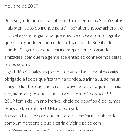
meu ano de 2019!
Pelo segundo ano consecutivo estando entre os 3 fotógrafos
mais premiados do mundo pela
@inspirationphotographers_
, é
incrível essa energia toda que envolve o Oscar da Fotografia,
que é um grande encontro dos fotógrafos do Brasil e do
mundo. E lugar esse que tem me proporcionado grandes
amizades, com quem a gente até então só conhecemos pelas
redes sociais.
E gratidão é a palavra que sempre vai estar presente comigo,
obrigado a todos que ficaram na torcida, a minha Ju, ao meus
amigos-clientes que são o real motivo de estar aqui mais uma
vez, meus amigos que fiz nessa vida - gratidão a vocês!!!
2019 tem sido um ano incrível, cheio de desafios é claro, mas
tem sido bom demais!!! Muito obrigado...
A essas duas pessoas que entraram também na minha vida
como um meteoro e que alegria dividir o palco com
vcs
@evelentorrens
e
@thiagobragafotografia