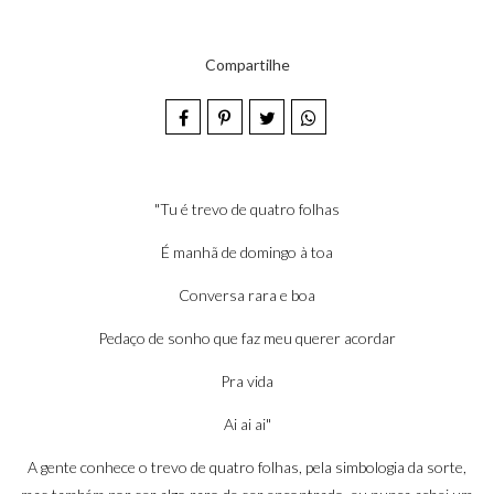
Compartilhe
"Tu é trevo de quatro folhas
É manhã de domingo à toa
Conversa rara e boa
Pedaço de sonho que faz meu querer acordar
Pra vida
Ai ai ai"
A gente conhece o trevo de quatro folhas, pela simbologia da sorte,