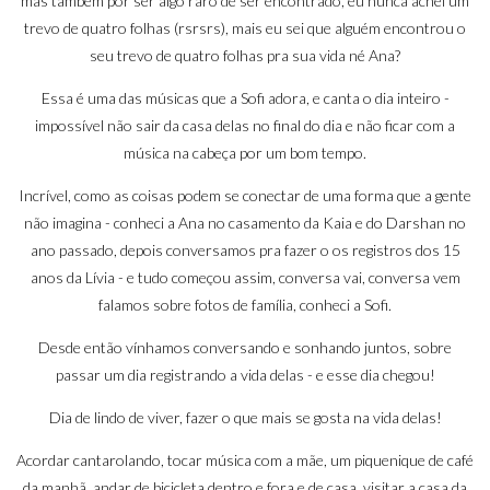
mas também por ser algo raro de ser encontrado, eu nunca achei um
trevo de quatro folhas (rsrsrs), mais eu sei que alguém encontrou o
seu trevo de quatro folhas pra sua vida né Ana?
Essa é uma das músicas que a Sofi adora, e canta o dia inteiro -
impossível não sair da casa delas no final do dia e não ficar com a
música na cabeça por um bom tempo.
Incrível, como as coisas podem se conectar de uma forma que a gente
não imagina - conheci a Ana no
casamento da Kaia e do Darshan
no
ano passado, depois conversamos pra fazer o os registros dos
15
anos da Lívia
- e tudo começou assim, conversa vai, conversa vem
falamos sobre fotos de família, conheci a Sofi.
Desde então vínhamos conversando e sonhando juntos, sobre
passar um dia registrando a vida delas - e esse dia chegou!
Dia de lindo de viver, fazer o que mais se gosta na vida delas!
Acordar cantarolando, tocar música com a mãe, um piquenique de café
da manhã, andar de bicicleta dentro e fora e de casa, visitar a casa da