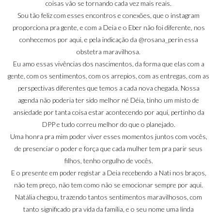
coisas vão se tornando cada vez mais reais.
Sou tão feliz com esses encontros e conexões, que o instagram
proporciona pra gente, e com a Deia e o Eber não foi diferente, nos
conhecemos por aqui, e pela indicação da
@rosana_perin
essa
obstetra maravilhosa.
Eu amo essas vivências dos nascimentos, da forma que elas com a
gente, com os sentimentos, com os arrepios, com as entregas, com as
perspectivas diferentes que temos a cada nova chegada. Nossa
agenda não poderia ter sido melhor né Déia, tinho um misto de
ansiedade por tanta coisa estar acontecendo por aqui, pertinho da
DPP e tudo correu melhor do que o planejado.
Uma honra pra mim poder viver esses momentos juntos com vocês,
de presenciar o poder e força que cada mulher tem pra parir seus
filhos, tenho orgulho de vocês.
E o presente em poder registar a Deia recebendo a Nati nos braços,
não tem preço, não tem como não se emocionar sempre por aqui.
Natália chegou, trazendo tantos sentimentos maravilhosos, com
tanto significado pra vida da família, e o seu nome uma linda