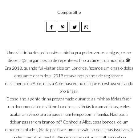
Compartilhe
Uma visitinha despretensiosa minha pra poder ver os amigos, como
disse a
@morganasecco
de repente eu tiro a câmera da mochila. 😁
Era 2018, quando fui visitar eles em Londres, fizemos um ensaio deles
enquanto eram dois, 2019 estava nos planos de registrar o
nascimento da Alice, mas a Alice nasceu no dia que eu estava voltando
pro Brasil.
E esse ano a gente tinha programado durante as minhas férias fazer
um documental deles lá em Londres, as férias foram adiadas, e eles
acabaram vindo pra cá passar um tempo com a família. Não podia
deixar passar em branco né? Conheci a Alice, essa boneca, de um
olhar encantador, (daria pra fazer uma sessão só dela, mas isso vcs já
podem ver ali no feed da
@morganasecco
), mas voltando ela já