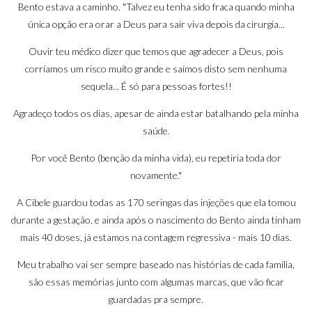
Bento estava a caminho. "Talvez eu tenha sido fraca quando minha
única opção era orar a Deus para sair viva depois da cirurgia...
Ouvir teu médico dizer que temos que agradecer a Deus, pois
corríamos um risco muito grande e saímos disto sem nenhuma
sequela... É só para pessoas fortes!!
Agradeço todos os dias, apesar de ainda estar batalhando pela minha
saúde.
Por você Bento (benção da minha vida), eu repetiria toda dor
novamente."
A Cibele guardou todas as 170 seringas das injeções que ela tomou
durante a gestação, e ainda após o nascimento do Bento ainda tinham
mais 40 doses, já estamos na contagem regressiva - mais 10 dias.
Meu trabalho vai ser sempre baseado nas histórias de cada família,
são essas memórias junto com algumas marcas, que vão ficar
guardadas pra sempre.