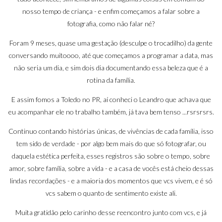
nosso tempo de criança - e enfim começamos a falar sobre a
fotografia, como não falar né?
Foram 9 meses, quase uma gestação (desculpe o trocadilho) da gente
conversando muitoooo, até que começamos a programar a data, mas
não seria um dia, e sim dois dia documentando essa beleza que é a
rotina da família.
E assim fomos a Toledo no PR, aí conheci o
Leandro
que achava que
eu acompanhar ele no trabalho também, já tava bem tenso ...rsrsrsrs.
Continuo contando histórias únicas, de vivências de cada família, isso
tem sido de verdade - por algo bem mais do que só fotografar, ou
daquela estética perfeita, esses registros são sobre o tempo, sobre
amor, sobre família, sobre a vida - e a casa de vocês está cheio dessas
lindas recordações - e a maioria dos momentos que vcs vivem, e é só
vcs sabem o quanto de sentimento existe ali.
Muita gratidão pelo carinho desse reencontro junto com vcs, e já