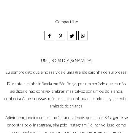
Compartilhe
UM (DOIS) DIA(S) NA VIDA
Eu sempre digo que a nossa vida é uma grande caixinha de surpresas.
Durante a minha infância em São Borja, por um período que eu não
sei dizer e não consigo lembrar, mas talvez por um ou dois anos,
conheci a
Aline
- nossas mães eram e continuam sendo amigas - enfim
amizade de criança.
Adivinhem, janeiro desse ano 24 anos depois que saí de SB a gente se
encontra pelo Instagram, sim pelo Instagram
:)
é incrível isso, como
tudo acontece, sim lembramos de algumas coisas em comum do