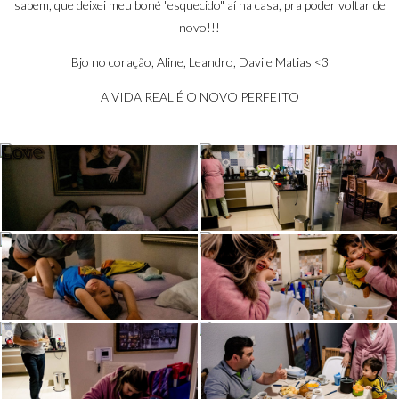
sabem, que deixei meu boné "esquecido" aí na casa, pra poder voltar de
novo!!!
Bjo no coração, Aline, Leandro, Davi e Matias
<3
A VIDA REAL É O NOVO PERFEITO