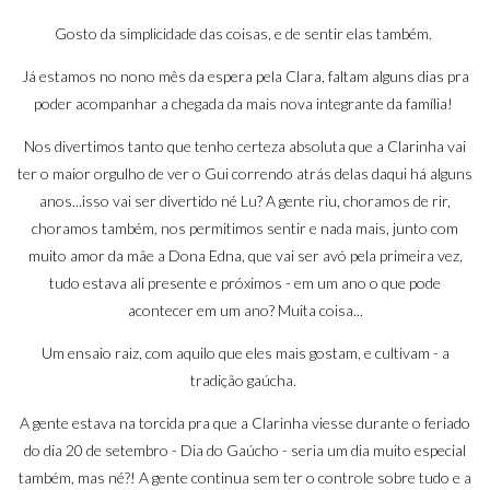
Gosto da simplicidade das coisas, e de sentir elas também.
Já estamos no nono mês da espera pela Clara, faltam alguns dias pra
poder acompanhar a chegada da mais nova integrante da família!
Nos divertimos tanto que tenho certeza absoluta que a Clarinha vai
ter o maior orgulho de ver o Gui correndo atrás delas daqui há alguns
anos...isso vai ser divertido né Lu? A gente riu, choramos de rir,
choramos também, nos permitimos sentir e nada mais, junto com
muito amor da mãe a Dona Edna, que vai ser avó pela primeira vez,
tudo estava ali presente e próximos - em um ano o que pode
acontecer em um ano? Muita coisa...
Um ensaio raiz, com aquilo que eles mais gostam, e cultivam - a
tradição gaúcha.
A gente estava na torcida pra que a Clarinha viesse durante o feriado
do dia 20 de setembro - Dia do Gaúcho - seria um dia muito especial
também, mas né?! A gente continua sem ter o controle sobre tudo e a